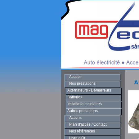
Accueil
A
Nos prestations
Alternateurs - Démarreurs
Batteries
Installations solaires
Autres prestations
Actions
Plan d'accès / Contact
Nos références
Livre d'Or