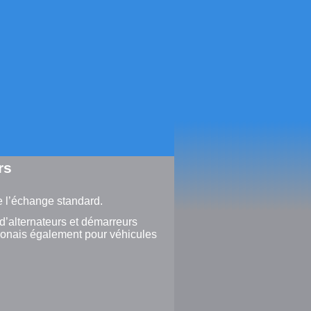
rs
de l’échange standard.
’alternateurs et démarreurs
ponais également pour véhicules